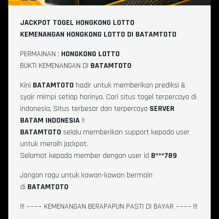
JACKPOT TOGEL HONGKONG LOTTO
KEMENANGAN HONGKONG LOTTO DI BATAMTOTO
PERMAINAN :
HONGKONG LOTTO
BUKTI KEMENANGAN DI
BATAMTOTO
Kini
BATAMTOTO
hadir untuk memberikan prediksi &
syair mimpi setiap harinya. Cari situs togel terpercaya di
indonesia, Situs terbesar dan terpercaya
SERVER
BATAM INDONESIA
!!
BATAMTOTO
selalu memberikan support kepada user
untuk meraih jackpot.
Selamat kepada member dengan user id
B***789
Jangan ragu untuk kawan-kawan bermain
di
BA
TAMTOTO
!!! ~~~~ KEMENANGAN BERAPAPUN PASTI DI BAYAR ~~~~ !!!