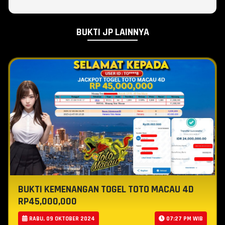
BUKTI JP LAINNYA
BUKTI KEMENANGAN TOGEL TOTO MACAU 4D
RP45,000,000
RABU, 09 OKTOBER 2024
07:27 PM WIB