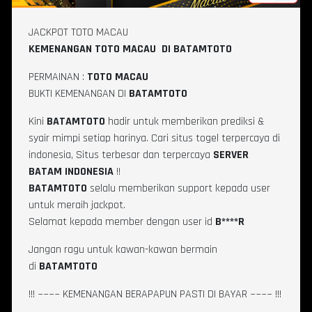
JACKPOT TOTO MACAU
KEMENANGAN TOTO MACAU DI BATAMTOTO
PERMAINAN :
TOTO MACAU
BUKTI KEMENANGAN DI
BATAMTOTO
Kini
BATAMTOTO
hadir untuk memberikan prediksi &
syair mimpi setiap harinya. Cari situs togel terpercaya di
indonesia, Situs terbesar dan terpercaya
SERVER
BATAM INDONESIA
!!
BATAMTOTO
selalu memberikan support kepada user
untuk meraih jackpot.
Selamat kepada member dengan user id
B****R
Jangan ragu untuk kawan-kawan bermain
di
BA
TAMTOTO
!!! ~~~~ KEMENANGAN BERAPAPUN PASTI DI BAYAR ~~~~ !!!