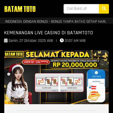
INDONESIA DENGAN BONUS - BONUS TANPA BATAS SETIAP HARI.
KEMENANGAN LIVE CASINO DI BATAMTOTO
Senin, 27 Oktober 2025 WIB
|
01:07 AM WIB