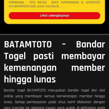
PERMAINAN : TOTO MACAU BUKTI KEMENANGAN DI BATAMTOTO
Kini BATAMTOTO hadir untuk memberik . . .
Lihat selengkapnya
BATAMTOTO – Bandar
Togel pasti membayar
kemenangan member
hingga lunas
Bandar togel BATAMTOTO merupakan bandar togel dan slot
online yang membayar semua kemenangan member hingga
lunas. Setiap pembayaran pada situs kami dilakukan dengan
cara transfer ke rekening tujuan yang sudah di daftarkan pada