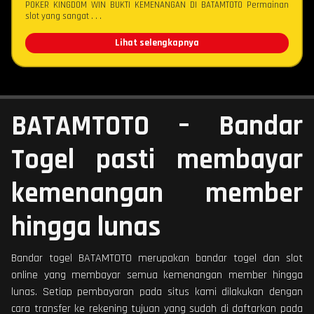
POKER KINGDOM WIN BUKTI KEMENANGAN DI BATAMTOTO Permainan
slot yang sangat . . .
Lihat selengkapnya
BATAMTOTO – Bandar
Togel pasti membayar
kemenangan member
hingga lunas
Bandar togel BATAMTOTO merupakan bandar togel dan slot
online yang membayar semua kemenangan member hingga
lunas. Setiap pembayaran pada situs kami dilakukan dengan
cara transfer ke rekening tujuan yang sudah di daftarkan pada