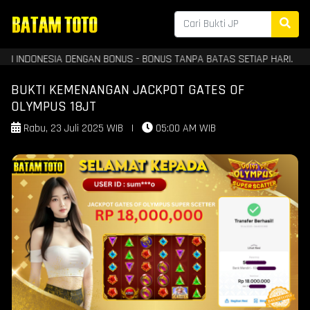
 INDONESIA DENGAN BONUS - BONUS TANPA BATAS SETIAP HARI.
BUKTI KEMENANGAN JACKPOT GATES OF
OLYMPUS 18JT
Rabu, 23 Juli 2025 WIB
|
05:00 AM WIB