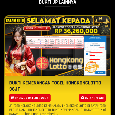
BUKTI JP LAINNYA
BUKTI KEMENANGAN TOGEL HONGKONGLOTTO
36JT
RABU, 09 OKTOBER 2024
07:27 PM WIB
JP TOTO HONGKONGLOTTO KEMENANGAN HONGKONGLOTTO DI BATAMTOTO
PERMAINAN : HONGKONGLOTTO BUKTI KEMENANGAN DI BATAMTOTO Kini
BATAMTOTO hadir untuk memberi . . .