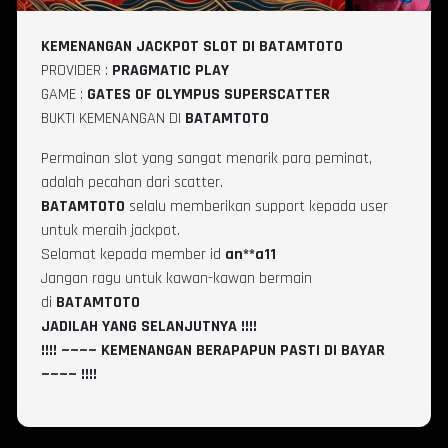
KEMENANGAN JACKPOT SLOT DI BATAMTOTO
PROVIDER :
PRAGMATIC PLAY
GAME :
GATES OF OLYMPUS SUPERSCATTER
BUKTI KEMENANGAN DI
BATAMTOTO
Permainan slot yang sangat menarik para peminat,
adalah pecahan dari scatter.
BATAMTOTO
selalu memberikan support kepada user
untuk meraih jackpot.
Selamat kepada member id
an**a11
Jangan ragu untuk kawan-kawan bermain
di
BATAMTOTO
JADILAH YANG SELANJUTNYA
!!!!
!!!! ~~~~ KEMENANGAN BERAPAPUN PASTI DI BAYAR
~~~~ !!!!