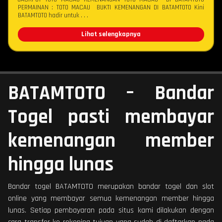
PERMAINAN : TOTO MACAU BUKTI KEMENANGAN DI BATAMTOTO Kini
BATAMTOTO hadir untuk . . .
Lihat selengkapnya
BATAMTOTO – Bandar
Togel pasti membayar
kemenangan member
hingga lunas
Bandar togel BATAMTOTO merupakan bandar togel dan slot
online yang membayar semua kemenangan member hingga
lunas. Setiap pembayaran pada situs kami dilakukan dengan