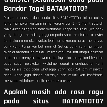
Bandar Togel BATAMTOTO?
Proses pelunasan dana pada situs BATAMTOTO minimal paling
lama memakan waktu minimal kurang dari 3 – 5 menit setelah
melakukan pengisian from withdraw, Tanpa terkecuali jika bank
yang ditunju memiliki gangguan pada saat melakukan transfer
kami akan memakan waktu lebih lama karena harus menunggu
bank yang tunju kembali normal. Setiap bank yang gangguan
akan di beritahukan melalui memo atau melihat lampu indikator
pada bank menyala berwarna kuning. Jika mengalami kendala
pada saat melakukan withdraw dapat menghubungi kami
melalui live chat atau whatsapp yang hadir 24 jam melayani
anda, Anda juga dapat bertanya dan melakukan konfrimasi
mengapa withdraw masih belum terproses.
Apakah masih ada rasa ragu
pada situs BATAMTOTO?