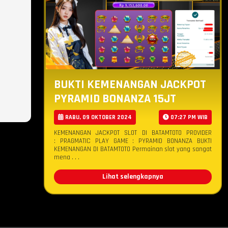
BUKTI KEMENANGAN JACKPOT
PYRAMID BONANZA 15JT
RABU, 09 OKTOBER 2024
07:27 PM WIB
KEMENANGAN JACKPOT SLOT DI BATAMTOTO PROVIDER
: PRAGMATIC PLAY GAME : PYRAMID BONANZA BUKTI
KEMENANGAN DI BATAMTOTO Permainan slot yang sangat
mena . . .
Lihat selengkapnya