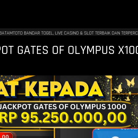
TO BANDAR TOGEL, LIVE CASINO & SLOT TERBAIK DAN TERPERCAYA DI 
OT GATES OF OLYMPUS X10