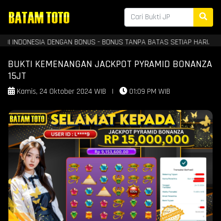
 INDONESIA DENGAN BONUS - BONUS TANPA BATAS SETIAP HARI.
BUKTI KEMENANGAN JACKPOT PYRAMID BONANZA
15JT
Kamis, 24 Oktober 2024 WIB
|
01:09 PM WIB