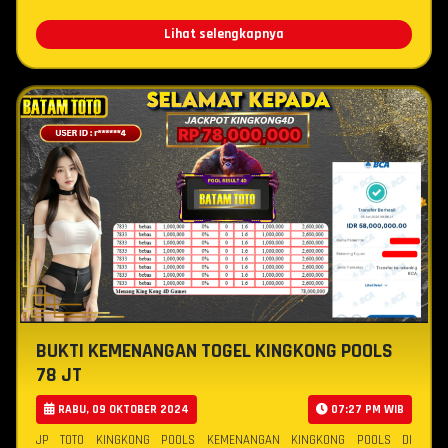
Lihat selengkapnya
BUKTI KEMENANGAN TOGEL KINGKONG POOLS
78 JT
RABU, 09 OKTOBER 2024
07:27 PM WIB
JP TOTO KINGKONG POOLS KEMENANGAN KINGKONG POOLS DI