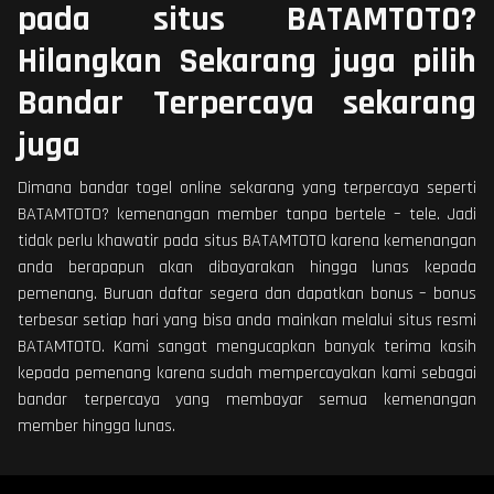
pada situs BATAMTOTO?
Hilangkan Sekarang juga pilih
Bandar Terpercaya sekarang
juga
Dimana bandar togel online sekarang yang terpercaya seperti
BATAMTOTO? kemenangan member tanpa bertele – tele. Jadi
tidak perlu khawatir pada situs BATAMTOTO karena kemenangan
anda berapapun akan dibayarakan hingga lunas kepada
pemenang. Buruan daftar segera dan dapatkan bonus – bonus
terbesar setiap hari yang bisa anda mainkan melalui situs resmi
BATAMTOTO. Kami sangat mengucapkan banyak terima kasih
kepada pemenang karena sudah mempercayakan kami sebagai
bandar terpercaya yang membayar semua kemenangan
member hingga lunas.