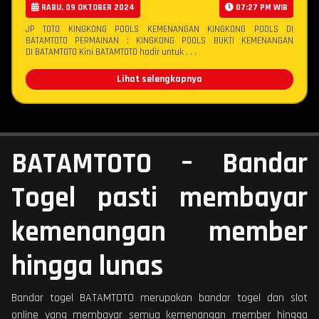
RABU, 09 OKTOBER 2024
07:27 PM WIB
JP TOTO KINGKONG POOLS KEMENANGAN KINGKONG POOLS DI
BATAMTOTO PERMAINAN : KINGKONG POOLS BUKTI KEMENANGAN
DI BATAMTOTO Kini BATAMTOTO hadir untuk . . .
Lihat selengkapnya
BATAMTOTO – Bandar
Togel pasti membayar
kemenangan member
hingga lunas
Bandar togel BATAMTOTO merupakan bandar togel dan slot
online yang membayar semua kemenangan member hingga