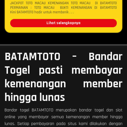
JACKPOT TOTO MACAU KEMENANGAN TOTO MACAU DI BATAMTOTO
PERMAINAN : TOTO MACAU BUKTI KEMENANGAN DI BATAMTOTO
Kini BATAMTOTO hadir untuk memberik . . .
Lihat selengkapnya
BATAMTOTO – Bandar
Togel pasti membayar
kemenangan member
hingga lunas
Bandar togel BATAMTOTO merupakan bandar togel dan slot
online yang membayar semua kemenangan member hingga
lunas. Setiap pembayaran pada situs kami dilakukan dengan