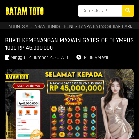
 INDONESIA DENGAN BONUS - BONUS TANPA BATAS SETIAP HARI.
BUKTI KEMENANGAN MAXWIN GATES OF OLYMPUS
1000 RP 45,000,000
Minggu, 12 Oktober 2025 WIB
|
04:36 AM WIB