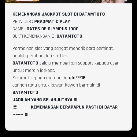
KEMENANGAN JACKPOT SLOT DI BATAMTOTO
PROVIDER :
PRAGMATIC PLAY
GAME :
GATES OF OLYMPUS 1000
BUKTI KEMENANGAN DI
BATAMTOTO
Permainan slot yang sangat menarik para peminat,
adalah pecahan dari scatter.
BATAMTOTO
selalu memberikan support kepada user
untuk meraih jackpot.
Selamat kepada member id
ale***15
Jangan ragu untuk kawan-kawan bermain di
BATAMTOTO
JADILAH YANG SELANJUTNYA
!!!!
!!!! ~~~~ KEMENANGAN BERAPAPUN PASTI DI BAYAR
~~~~ !!!!