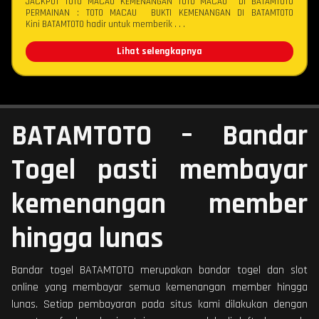
JACKPOT TOTO MACAU KEMENANGAN TOTO MACAU DI BATAMTOTO
PERMAINAN : TOTO MACAU BUKTI KEMENANGAN DI BATAMTOTO
Kini BATAMTOTO hadir untuk memberik . . .
Lihat selengkapnya
BATAMTOTO – Bandar
Togel pasti membayar
kemenangan member
hingga lunas
Bandar togel BATAMTOTO merupakan bandar togel dan slot
online yang membayar semua kemenangan member hingga
lunas. Setiap pembayaran pada situs kami dilakukan dengan