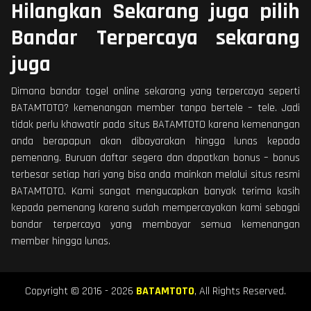
Hilangkan Sekarang juga pilih
Bandar Terpercaya sekarang
juga
Dimana bandar togel online sekarang yang terpercaya seperti
BATAMTOTO? kemenangan member tanpa bertele – tele. Jadi
tidak perlu khawatir pada situs BATAMTOTO karena kemenangan
anda berapapun akan dibayarakan hingga lunas kepada
pemenang. Buruan daftar segera dan dapatkan bonus – bonus
terbesar setiap hari yang bisa anda mainkan melalui situs resmi
BATAMTOTO. Kami sangat mengucapkan banyak terima kasih
kepada pemenang karena sudah mempercayakan kami sebagai
bandar terpercaya yang membayar semua kemenangan
member hingga lunas.
Copyright © 2016 - 2026
BATAMTOTO
, All Rights Reserved.