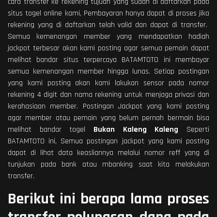
cara transfer ke rekening tujuan yang sudah di daftarkan pada
situs togel online kami, Pembayaran hanya dapat di proses jika
rekening yang di daftarkan telah valid dan dapat di transfer.
Semua kemenangan member yang mendapatkan hadiah
jackpot terbesar akan kami posting agar semua pemain dapat
melihat bandar situs terpercaya BATAMTOTO ini membayar
semua kemenangan member hingga lunas. Setiap postingan
yang kami posting akan kami lakukan sensor pada nomor
rekening 4 digit dan nama rekening untuk menjaga privasi dan
kerahasiaan member. Postingan Jackpot yang kami posting
agar member atau pemain yang belum pernah bermain bisa
melihat bandar togel
Bukan Kaleng Kaleng
Seperti
BATAMTOTO ini, Semua postingan jackpot yang kami posting
dapat di lihat data keasliannya melalui nomor reff yang di
tunjukan pada bank atau mbanking saat kita melakukan
transfer.
Berikut ini berapa lama proses