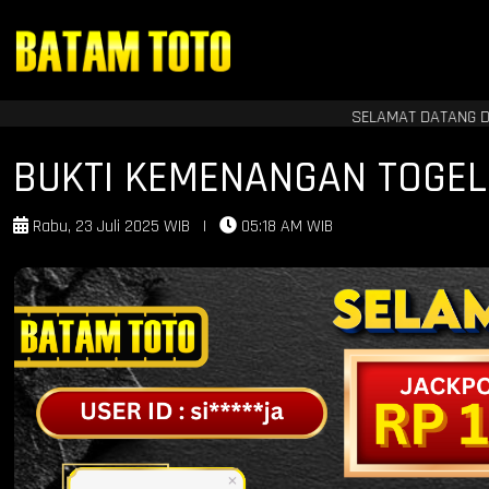
SELAMAT DATANG DI BATAM
BUKTI KEMENANGAN TOGEL
Rabu, 23 Juli 2025 WIB
|
05:18 AM WIB