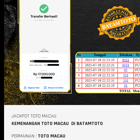
JACKPOT TOTO MACAU
KEMENANGAN TOTO MACAU DI BATAMTOTO
PERMAINAN :
TOTO MACAU