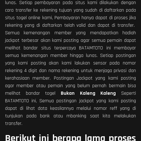
lunas. Setiap pembayaran pada situs kami dilakukan dengan
cara transfer ke rekening tujuan yang sudah di daftarkan pada
situs togel online kami, Pembayaran hanya dapat di proses jika
rekening yang di daftarkan telah valid dan dapat di transfer.
Semua kemenangan member yang mendapatkan hadiah
jackpot terbesar akan kami posting agar semua pemain dapat
melihat bandar situs terpercaya BATAMTOTO ini membayar
semua kemenangan member hingga lunas. Setiap postingan
yang kami posting akan kami lakukan sensor pada nomor
rekening 4 digit dan nama rekening untuk menjaga privasi dan
kerahasiaan member. Postingan Jackpot yang kami posting
agar member atau pemain yang belum pernah bermain bisa
melihat bandar togel
Bukan Kaleng Kaleng
Seperti
BATAMTOTO ini, Semua postingan jackpot yang kami posting
dapat di lihat data keasliannya melalui nomor reff yang di
tunjukan pada bank atau mbanking saat kita melakukan
transfer.
Berikut ini berapa lama proses