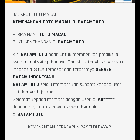
JACKPOT TOTO MACAU
KEMENANGAN TOTO MACAU DI BATAMTOTO
PERMAINAN :
TOTO MACAU
BUKTI KEMENANGAN DI
BATAMTOTO
Kini
BATAMTOTO
hadir untuk memberikan prediksi &
syair mimpi setiap harinya. Cari situs togel terpercaya di
indonesia, Situs terbesar dan terpercaya
SERVER
BATAM INDONESIA
!!
BATAMTOTO
selalu memberikan support kepada user
untuk meraih jackpot.
Selamat kepada member dengan user id
AN******
Jangan ragu untuk kawan-kawan bermain
di
BA
TAMTOTO
!!! ~~~~ KEMENANGAN BERAPAPUN PASTI DI BAYAR ~~~~ !!!