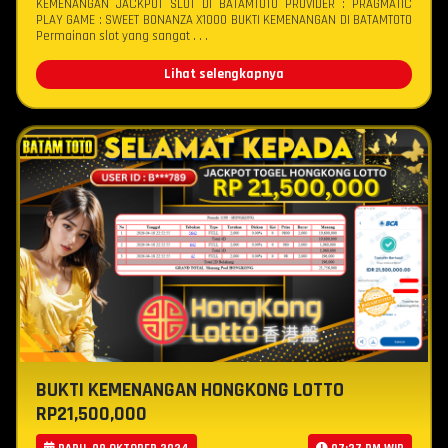
KEMENANGAN JACKPOT SLOT DI BATAMTOTO PROVIDER : PRAGMATIC
PLAY GAME : SWEET BONANZA X1000 BUKTI KEMENANGAN DI BATAMTOTO
Permainan slot yang sangat . . .
Lihat selengkapnya
BUKTI KEMENANGAN HONGKONG LOTTO
RP21,500,000