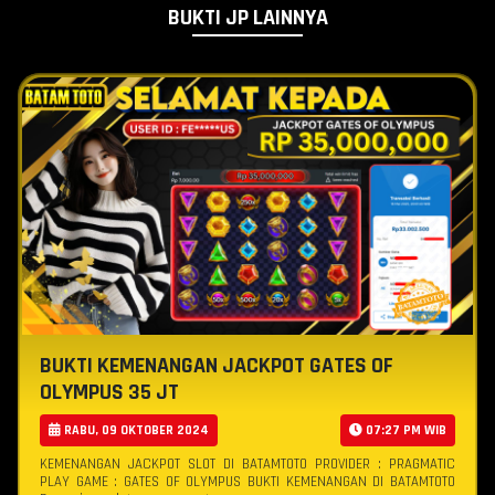
BUKTI JP LAINNYA
BUKTI KEMENANGAN JACKPOT GATES OF
OLYMPUS 35 JT
RABU, 09 OKTOBER 2024
07:27 PM WIB
KEMENANGAN JACKPOT SLOT DI BATAMTOTO PROVIDER : PRAGMATIC
PLAY GAME : GATES OF OLYMPUS BUKTI KEMENANGAN DI BATAMTOTO