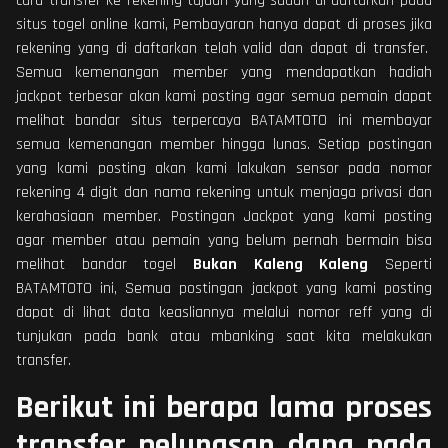
cara transfer ke rekening tujuan yang sudah di daftarkan pada
situs togel online kami, Pembayaran hanya dapat di proses jika
rekening yang di daftarkan telah valid dan dapat di transfer.
Semua kemenangan member yang mendapatkan hadiah
jackpot terbesar akan kami posting agar semua pemain dapat
melihat bandar situs terpercaya BATAMTOTO ini membayar
semua kemenangan member hingga lunas. Setiap postingan
yang kami posting akan kami lakukan sensor pada nomor
rekening 4 digit dan nama rekening untuk menjaga privasi dan
kerahasiaan member. Postingan Jackpot yang kami posting
agar member atau pemain yang belum pernah bermain bisa
melihat bandar togel
Bukan Kaleng Kaleng
Seperti
BATAMTOTO ini, Semua postingan jackpot yang kami posting
dapat di lihat data keasliannya melalui nomor reff yang di
tunjukan pada bank atau mbanking saat kita melakukan
transfer.
Berikut ini berapa lama proses
transfer pelunasan dana pada