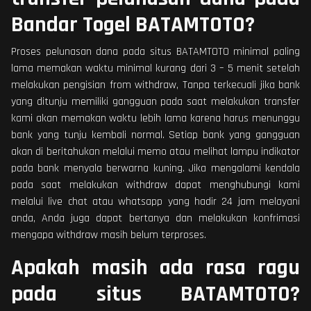
Bandar Togel BATAMTOTO?
Proses pelunasan dana pada situs BATAMTOTO minimal paling
lama memakan waktu minimal kurang dari 3 – 5 menit setelah
melakukan pengisian from withdraw, Tanpa terkecuali jika bank
yang ditunju memiliki gangguan pada saat melakukan transfer
kami akan memakan waktu lebih lama karena harus menunggu
bank yang tunju kembali normal. Setiap bank yang gangguan
akan di beritahukan melalui memo atau melihat lampu indikator
pada bank menyala berwarna kuning. Jika mengalami kendala
pada saat melakukan withdraw dapat menghubungi kami
melalui live chat atau whatsapp yang hadir 24 jam melayani
anda, Anda juga dapat bertanya dan melakukan konfrimasi
mengapa withdraw masih belum terproses.
Apakah masih ada rasa ragu
pada situs BATAMTOTO?