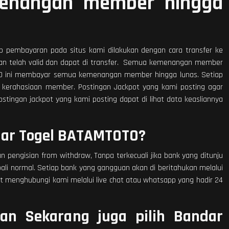
menangan member hingga
pembayaran pada situs kami dilakukan dengan cara transfer ke
arkan telah valid dan dapat di transfer. Semua kemenangan member
OTO ini membayar semua kemenangan member hingga lunas. Setiap
n kerahasiaan member. Postingan Jackpot yang kami posting agar
tingan jackpot yang kami posting dapat di lihat data keasliannya
ndar Togel BATAMTOTO?
pengisian from withdraw, Tanpa terkecuali jika bank yang ditunju
i normal. Setiap bank yang gangguan akan di beritahukan melalui
 menghubungi kami melalui live chat atau whatsapp yang hadir 24
an Sekarang juga pilih Bandar