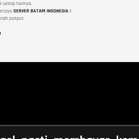
 setiap harinya.
percaya
SERVER BATAM INDONESIA
!!
aih jackpot.
O