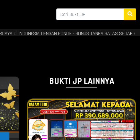
DI INDONESIA DENGAN BONUS - BONUS TANPA BATAS SETIAP HARI.
BUKTI JP LAINNYA