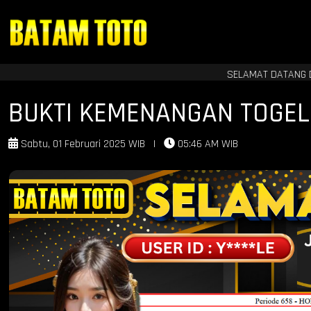
SELAMAT DATANG DI BATA
BUKTI KEMENANGAN TOGEL
Sabtu, 01 Februari 2025 WIB
|
05:46 AM WIB